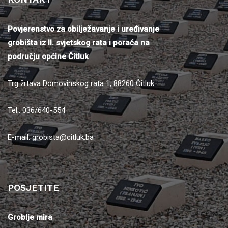
Povjerenstvo za obilježavanje i uređivanje
grobišta iz II. svjetskog rata i poraća na
području općine Čitluk
Trg žrtava Domovinskog rata 1, 88260 Čitluk
Tel.: 036/640-554
E-mail:
grobista@citluk.ba
POSJETITE
Groblje mira