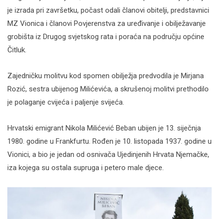
je izrada pri završetku, počast odali članovi obitelji, predstavnici
MZ Vionica i članovi Povjerenstva za uređivanje i obilježavanje
grobišta iz Drugog svjetskog rata i poraća na području općine
Čitluk.
Zajedničku molitvu kod spomen obilježja predvodila je Mirjana
Rozić, sestra ubijenog Milićevića, a skrušenoj molitvi prethodilo
je polaganje cvijeća i paljenje svijeća.
Hrvatski emigrant Nikola Milićević Beban ubijen je 13. siječnja
1980. godine u Frankfurtu. Rođen je 10. listopada 1937. godine u
Vionici, a bio je jedan od osnivača Ujedinjenih Hrvata Njemačke,
iza kojega su ostala supruga i petero male djece.