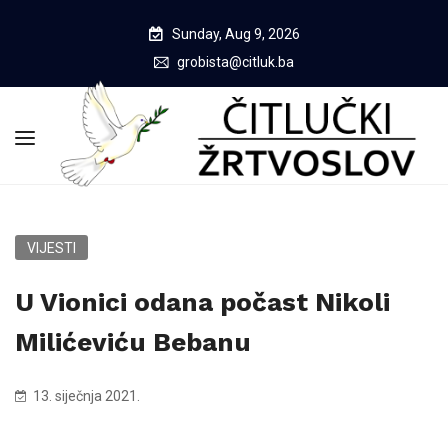
Sunday, Aug 9, 2026
grobista@citluk.ba
VIJESTI
U Vionici odana počast Nikoli
Milićeviću Bebanu
13. siječnja 2021.