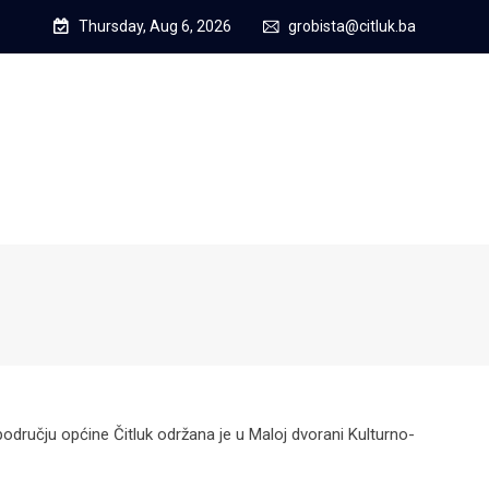
Thursday, Aug 6, 2026
grobista@citluk.ba
području općine Čitluk održana je u Maloj dvorani Kulturno-