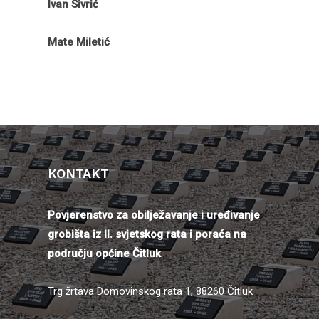
Ivan Sivrić
Mate Miletić
KONTAKT
Povjerenstvo za obilježavanje i uređivanje
grobišta iz II. svjetskog rata i poraća na
području općine Čitluk
Trg žrtava Domovinskog rata 1, 88260 Čitluk